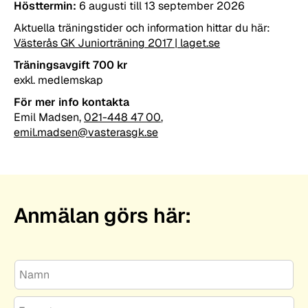
Hösttermin:
6 augusti till 13 september 2026
Aktuella träningstider och information hittar du här:
Västerås GK Juniorträning 2017 | laget.se
Träningsavgift 700 kr
exkl. medlemskap
För mer info kontakta
Emil Madsen,
021-448 47 00
,
emil.madsen@vasterasgk.se
Anmälan görs här:
N
a
m