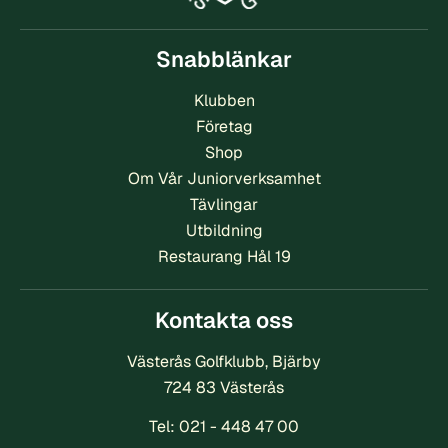
o
m
Snabblänkar
l
e
Klubben
d
Företag
a
Shop
r
Om Vår Juniorverksamhet
e
Tävlingar
Utbildning
Restaurang Hål 19
Kontakta oss
Västerås Golfklubb, Bjärby
724 83 Västerås
Tel:
021 - 448 47 00