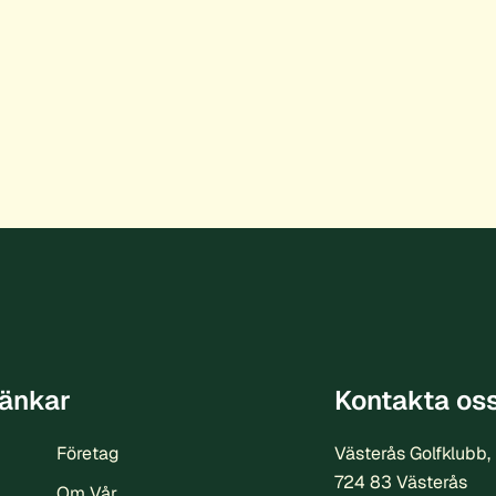
änkar
Kontakta os
Företag
Västerås Golfklubb,
724 83 Västerås
Om Vår