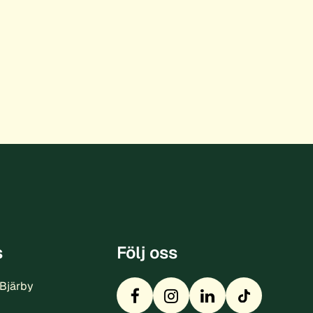
s
Följ oss
 Bjärby