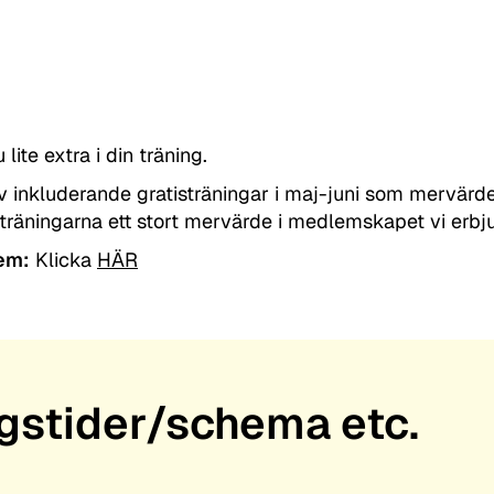
te extra i din träning.
av inkluderande gratisträningar i maj-juni som mervärde
äningarna ett stort mervärde i medlemskapet vi erbju
lem:
Klicka
HÄR
ngstider/schema etc.