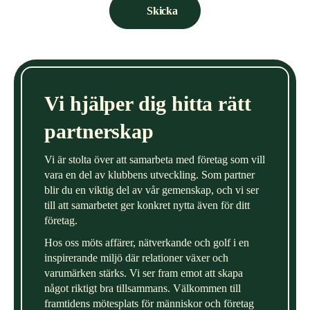
e
Skicka
(
f
r
i
v
Vi hjälper dig hitta rätt
i
l
partnerskap
l
i
Vi är stolta över att samarbeta med företag som vill
g
vara en del av klubbens utveckling. Som partner
blir du en viktig del av vår gemenskap, och vi ser
t
till att samarbetet ger konkret nytta även för ditt
)
företag.
Hos oss möts affärer, nätverkande och golf i en
inspirerande miljö där relationer växer och
varumärken stärks. Vi ser fram emot att skapa
något riktigt bra tillsammans. Välkommen till
framtidens mötesplats för människor och företag