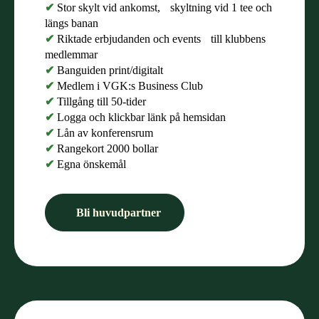
✔
Stor skylt vid ankomst, skyltning vid 1 tee och
längs banan
✔
Riktade erbjudanden och events till klubbens
medlemmar
✔
Banguiden print/digitalt
✔
Medlem i VGK:s Business Club
✔
Tillgång till 50-tider
✔
Logga och klickbar länk på hemsidan
✔
Lån av konferensrum
✔
Rangekort 2000 bollar
✔
Egna önskemål
Bli huvudpartner