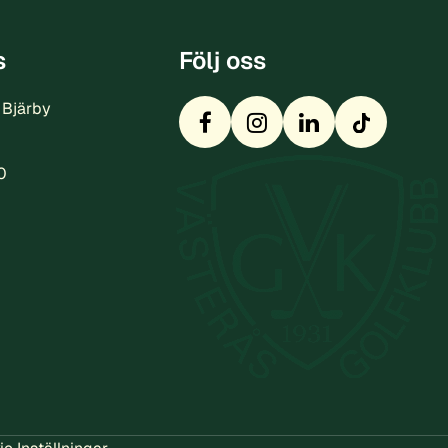
s
Följ oss
 Bjärby
0