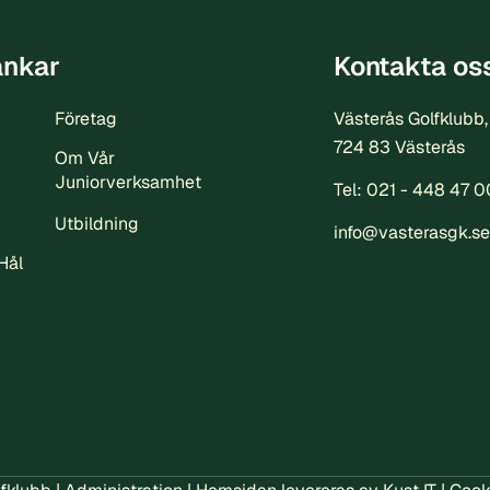
änkar
Kontakta os
Företag
Västerås Golfklubb,
724 83 Västerås
Om Vår
Juniorverksamhet
Tel:
021 - 448 47 0
Utbildning
info@vasterasgk.se
Hål