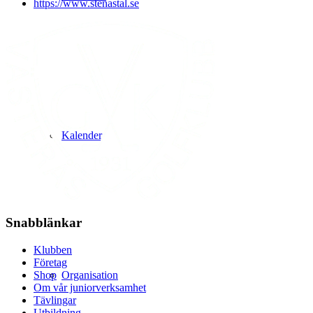
https://www.stenastal.se
Kalender
Snabblänkar
Klubben
Företag
Organisation
Shop
Om vår juniorverksamhet
Tävlingar
Utbildning