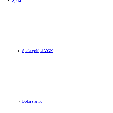
Spela
Spela golf på VGK
Boka starttid