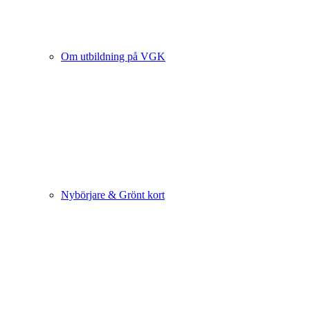
Om utbildning på VGK
Nybörjare & Grönt kort