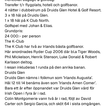
Transfer t/r flygplats, hotell och golfbanor.
4 nätter i dubbelrum på Druids Glen Hotel & Golf Resort.
3 x 18 hål på Druids Glen.
1 x 18 hål på K Club North.
Golfspel med Johan & Elias.
Grundpris:
24 000:- per person
The K-Club
The K Club har två av Irlands bästa golfbanor.
Här anordnades Ryder Cup 2006 där bl.a Tiger Woods,
Phil Mickelson, Henrik Stenson, Luke Donald & Robert
Karlsson deltog.
I resan inkluderas 1 runda på den anrika banan.
Druids Glen
Druids Glen nämns i folkmun som ’Irlands Augusta’.
Hål 12 till 14 benäms även som ’Irlands Amen Corner’.
Bara ett år efter öppnandet var Druids Glen värd för
Irish Open i fyra år i rad.
Colin Montgomerie vann två år i rad, följt av David
Carter och Sergio Garcia, och sköt 64 i sista omgången.