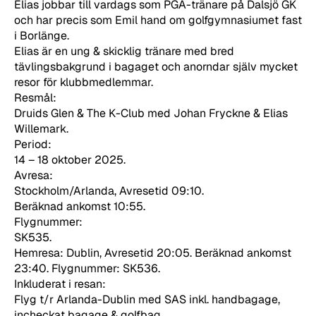
Elias jobbar till vardags som PGA-tränare på Dalsjö GK
och har precis som Emil hand om golfgymnasiumet fast
i Borlänge.
Elias är en ung & skicklig tränare med bred
tävlingsbakgrund i bagaget och anorndar själv mycket
resor för klubbmedlemmar.
Resmål:
Druids Glen & The K-Club med Johan Fryckne & Elias
Willemark.
Period:
14 – 18 oktober 2025.
Avresa:
Stockholm/Arlanda, Avresetid 09:10.
Beräknad ankomst 10:55.
Flygnummer:
SK535.
Hemresa: Dublin, Avresetid 20:05. Beräknad ankomst
23:40. Flygnummer: SK536.
Inkluderat i resan:
Flyg t/r Arlanda-Dublin med SAS inkl. handbagage,
incheckat bagage & golfbag.