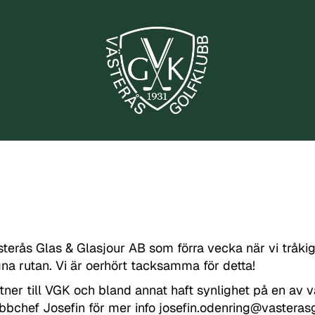
ästerås Glas & Glasjour AB som förra vecka när vi tråkig
na rutan. Vi är oerhört tacksamma för detta!
ner till VGK och bland annat haft synlighet på en av vå
ubbchef Josefin för mer info josefin.odenring@vasteras