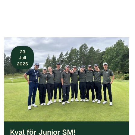
23
Juli
2026
Kval för Junior SM!