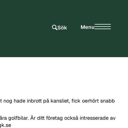
Menu
Sök
t nog hade inbrott på kansliet, fick oerhört snabb
ra golfbilar. Är ditt företag också intresserade av
gk.se