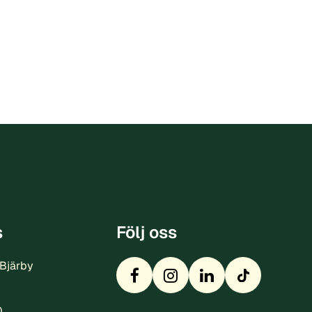
s
Följ oss
 Bjärby
0