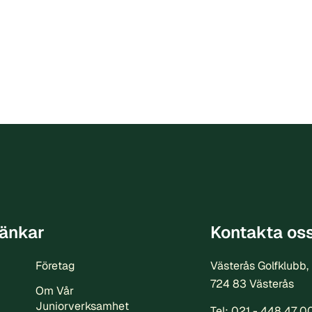
änkar
Kontakta os
Företag
Västerås Golfklubb,
724 83 Västerås
Om Vår
Juniorverksamhet
Tel:
021 - 448 47 0